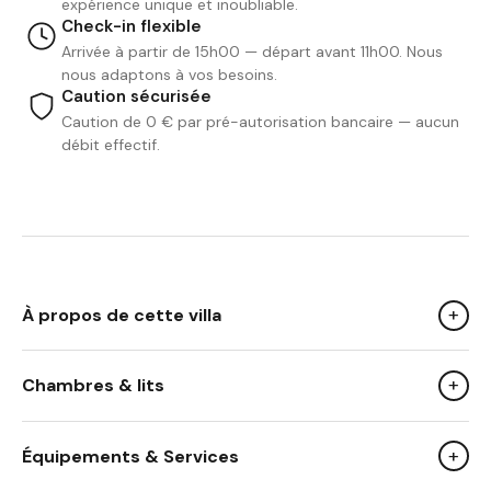
expérience unique et inoubliable.
Check-in flexible
Arrivée à partir de 15h00 — départ avant 11h00. Nous
nous adaptons à vos besoins.
Caution sécurisée
Caution de 0 € par pré-autorisation bancaire — aucun
débit effectif.
+
À propos de cette villa
+
Chambres & lits
We Like
sa luminosité omniprésente dans toute la villa
+
Équipements & Services
son large salon et sa cuisine américaine
ses climatisations dans toutes les chambres et le salon