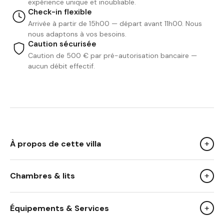
expérience unique et inoubliable.
Check-in flexible
Arrivée à partir de 15h00 — départ avant 11h00. Nous
nous adaptons à vos besoins.
Caution sécurisée
Caution de 500 € par pré-autorisation bancaire —
aucun débit effectif.
+
À propos de cette villa
+
Chambres & lits
We Like
Sa décoration moderne
+
Équipements & Services
Son jardin verdoyant