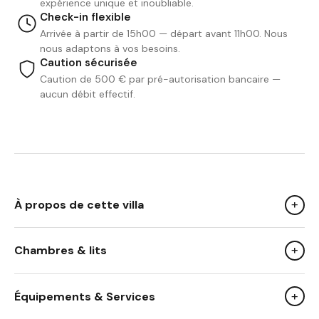
expérience unique et inoubliable.
Check-in flexible
Arrivée à partir de 15h00 — départ avant 11h00. Nous
nous adaptons à vos besoins.
Caution sécurisée
Caution de 500 € par pré-autorisation bancaire —
aucun débit effectif.
+
À propos de cette villa
+
Chambres & lits
We Like
Le coin baignade intégré à la piscine, parfait pour un
+
Équipements & Services
apéritif les pieds dans l’eau.
La douceur de vivre dans cette crique protégée, loin du