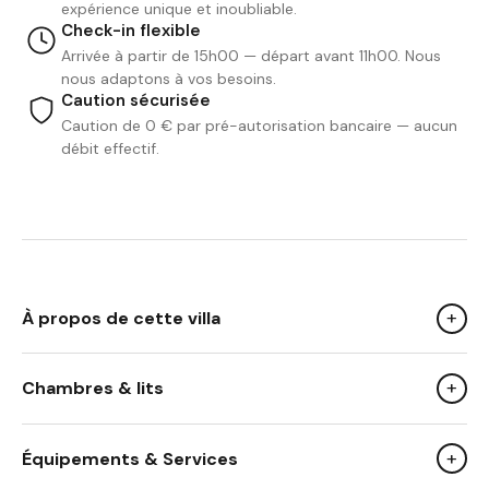
expérience unique et inoubliable.
Check-in flexible
Arrivée à partir de 15h00 — départ avant 11h00. Nous
nous adaptons à vos besoins.
Caution sécurisée
Caution de 0 € par pré-autorisation bancaire — aucun
débit effectif.
+
À propos de cette villa
+
Chambres & lits
We Like
Ses vastes suites et ses espaces de vie baignés de
+
Équipements & Services
lumière, couplés à un emplacement privilégié à seulement
10 minutes du centre-ville, font de cet endroit un véritable