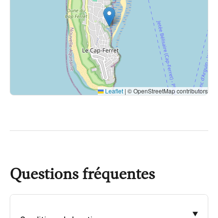
Espace lecture et livres
Sèche linge
Matériel Hi fi et audio
Leaflet
|
© OpenStreetMap contributors
Sound system indoor et outdoor
Questions fréquentes
▼