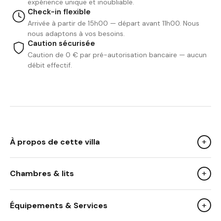
expérience unique et inoubliable.
Check-in flexible
Arrivée à partir de 15h00 — départ avant 11h00. Nous
nous adaptons à vos besoins.
Caution sécurisée
Caution de 0 € par pré-autorisation bancaire — aucun
débit effectif.
+
À propos de cette villa
+
Chambres & lits
We Like
son emplacement exceptionnel à 50 m du phare
+
Équipements & Services
ses 5 chambres toutes équipées de salle de bain avec
des kits de soins l'Occitane et ses draps en coton de