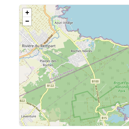
Lire la suite
›
Avec ses 4 chambres climatisées, chacune disposant de s
Table à repasser
+
intimité et sérénité à ses hôtes.
Ses vastes espaces de vie comprennent un salon élégan
−
Wi Fi
équipée ainsi qu’une terrasse idéale pour profiter de 
Pour des instants de pure relaxation, la villa dispose 
rafraîchir sous le soleil.
Le séjour minimum est de 6 nuits, sauf pendant la péri
Les arrivées se font à partir de 15h et les départs avant
Pour plus de flexibilité, un supplément correspondant 
de départ tardif.
Offrez-vous une parenthèse d’évasion dans un lieu d’e