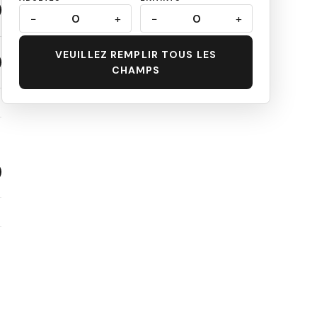
−
0
+
−
0
+
VEUILLEZ REMPLIR TOUS LES
CHAMPS
s