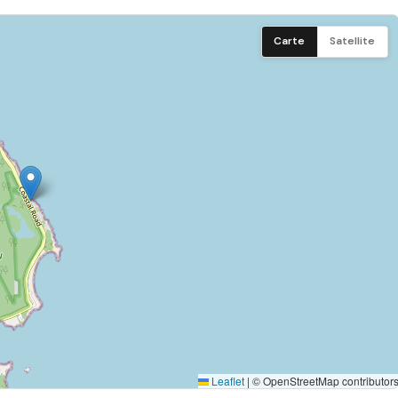
a salle de bain et de ses toilettes privatives, elle offre
Téléphone
Carte
Satellite
t, une salle à manger conviviale, une cuisine entièrement
Linge de maison fourni
moments de détente face à l’horizon.
également de deux piscines non sécurisées, parfaites pour se
ode de Noël et du Nouvel An.
 11h.
à une demi-nuitée sera appliqué en cas de check-in anticipé ou
xception où luxe et nature se rencontrent harmonieusement.
Leaflet
|
© OpenStreetMap contributor