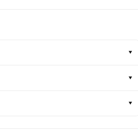
▼
▼
▼